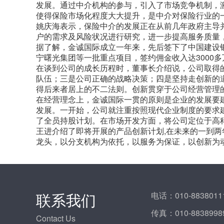
发展。通过中介机构的参与，引入了市场竞争机制，
使得保险市场化程度大大提升，是中介对保险行业的
姚庆海表示，保险中介的发展正在从前几年政府主导
户的需求及风险状况进行研究，进一步提高服务质量
据了解，金诚国际成立一年来，先后签下了中国建设
宁曙光集团等一批重点项目，签约佣金收入达3000
在谈到公司的成长历程时，董事长介绍说，公司取得
队伍；三是公司正确的战略决策；四是坚持走创新的
得后来者居上的不二法则。创新贯穿于公司经营管理
在经营理念上，金诚国际一贯的原则是企业的发展要
发展。一开始，公司就注重按照现代企业制度的要求
了全员持股计划。在市场开发方面，将公司定位于高
王进介绍了即将开展的产品创新计划,在未来的一到
龙头，以分支机构为依托，以服务为保证，以创新为
联系我们
电话：
010-8838011
传真：
010-8838998
Contact Us